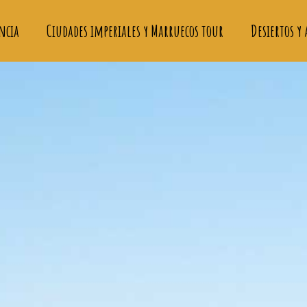
ncia
Ciudades imperiales y Marruecos tour
Desiertos y 