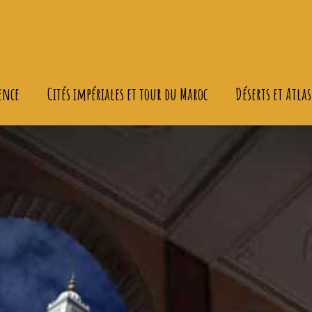
ence
Cités impériales et tour du Maroc
Déserts et Atlas